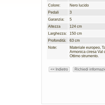
Colore:
Nero lucido
Pedali
3
Garanzia:
5
Altezza
124 cm
Larghezza:
150 cm
Profondità:
63 cm
Note:
Materiale europeo, T
Armonica ciresa Val 
Ottimo strumento.