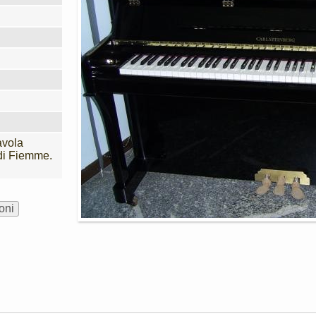
avola
di Fiemme.